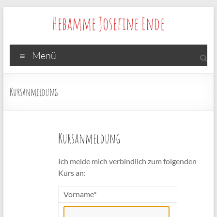
Zum
Hebamme Josefine Ende
Inhalt
springen
Menü
Kursanmeldung
Kursanmeldung
Ich melde mich verbindlich zum folgenden
Kurs an:
Vorname*