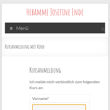
Zum
Hebamme Josefine Ende
Inhalt
springen
Menü
Kursanmeldung mit Kind
Kursanmeldung
Ich melde mich verbindlich zum folgenden
Kurs an:
Vorname*